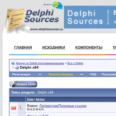
ГЛАВНАЯ
ИСХОДНИКИ
КОМПОНЕНТЫ
П
Форум по Delphi программированию
>
Все о Delphi
Delphi x64
Регистрация
<<
Правила форума
>>
FAQ
Пользова
Темы раздела
: Delphi x64
Тема
/
Автор
Важно:
Литература/Полезные ссылки
M.A.D.M.A.N.