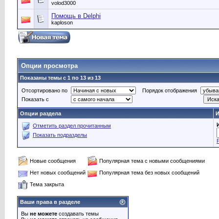
volod3000
Помощь в Delphi
kaploson
Опции просмотра
Показаны темы с 1 по 13 из 13
Отсортировано по
Порядок отображения
Показать с
Опции раздела
И
Отметить раздел прочитанным
Показать подразделы
Новые сообщения
Популярная тема с новыми сообщениями
Нет новых сообщений
Популярная тема без новых сообщений
Тема закрыта
Ваши права в разделе
Вы
не можете
создавать темы