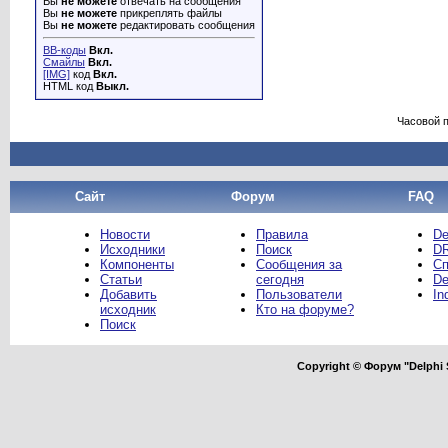
Вы
не можете
отвечать на сообщения
Вы
не можете
прикреплять файлы
Вы
не можете
редактировать сообщения
BB-коды
Вкл.
Смайлы
Вкл.
[IMG]
код
Вкл.
HTML код
Выкл.
Часовой 
Сайт
Форум
FAQ
Новости
Правила
De
Исходники
Поиск
DR
Компоненты
Сообщения за
Сп
Статьи
сегодня
De
Добавить
Пользователи
In
исходник
Кто на форуме?
Поиск
Copyright © Форум "Delphi