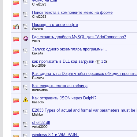
Фокус на Edit
Chel2023
Поиск текста в компоненте мемо на форме
Chel2023
Помощь в старом софте
Sszero
Где скачать драйвер MySQL для TAdoConnection?
zillius
Запуск одного экземпляра программы...
kaka4a
как прописать в DLL код загрузки
(
1
2
)
leon2009
Как сделать на Delphi чтобы персонаж обходил препятс
Razuvai
Как создать сложная таблица
nurbolat94
Как отправить JSON через Delphi?
baseqlo
E2033 Types of actual and formal var parameters must be i
Mishko
shell32.dll
volod3000
windows 8.1 и WM_PAINT